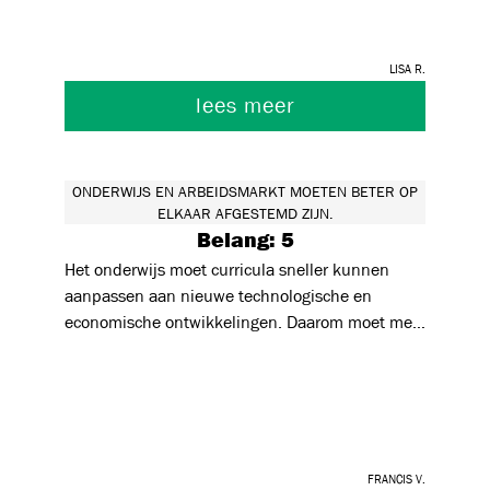
Lisa R.
lees meer
ONDERWIJS EN ARBEIDSMARKT MOETEN BETER OP
ELKAAR AFGESTEMD ZIJN.
Belang: 5
Het onderwijs moet curricula sneller kunnen
aanpassen aan nieuwe technologische en
economische ontwikkelingen. Daarom moet men
breder inzetbare leerlingen kunnen afleveren op
de arbeidsmarkt. Breder inzetbaar en dus meer
en beter geschoold in probleemoplossend
denken, digitale geletterdheid, samenwerken en
communicatie bvb. Meer modulair lesgeven
Francis V.
zodat lln kunnen omscholen of bijscholen