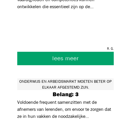
arbeidsmarkt (opnieuw) vorm te geven. Op die
ontwikkelen die essentieel zijn op de
manier doorbreken we de eenzijdige
arbeidsmarkt. De maatschappij verandert snel,
interpretatie van deze stelling, maar zien we dat
het onderwijs zou deze veranderingen op de voet
'afstemmen' betekent dat beide polen -
moeten volgen om zo leerlingen, jongeren klaar
onderwijs en arbeidsmarkt - elkaar kunnen en
te stomen voor deelname op de arbeidsmarkt.
mogen beïnvloeden.
R. G.
lees meer
ONDERWIJS EN ARBEIDSMARKT MOETEN BETER OP
ELKAAR AFGESTEMD ZIJN.
Belang: 3
Voldoende frequent samenzitten met de
afnemers van lerenden, om ervoor te zorgen dat
ze in hun vakken de noodzakelijke
basisvaardigheden meekrijgen. Het is belangrijk
dat deze vaardigheden uitbreidbaar zijn naar