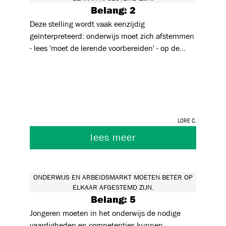
Belang: 2
Deze stelling wordt vaak eenzijdig
geïnterpreteerd: onderwijs moet zich afstemmen
- lees 'moet de lerende voorbereiden' - op de
arbeidsmarkt. Deze eenzijdigheid kan
verblinden. Onderwijs reikt natuurlijk veel verder
dan het voorbereiden op de arbeidsmarkt.
Onderwijs dient niet enkel om de lerende te
introduceren in de wereld (en bij uitbreiding de
Lore C.
arbeidsmarkt) zoals hij nu is, maar ook om de
lerende in staat te stellen om de wereld te
lees meer
vernieuwen. Door in onderwijs in te zetten op
persoonlijke ontwikkeling, creativiteit en kritisch
denken kunnen we dit helpen stimuleren. Dit
ONDERWIJS EN ARBEIDSMARKT MOETEN BETER OP
vereist een loslaten, een loslaten vanuit
ELKAAR AFGESTEMD ZIJN.
vertrouwen in de nieuwe generatie. Een
Belang: 5
vertrouwen in het vermogen van de nieuwe
Jongeren moeten in het onderwijs de nodige
generatie om vanuit hun genoten onderwijs de
vaardigheden en competenties kunnen