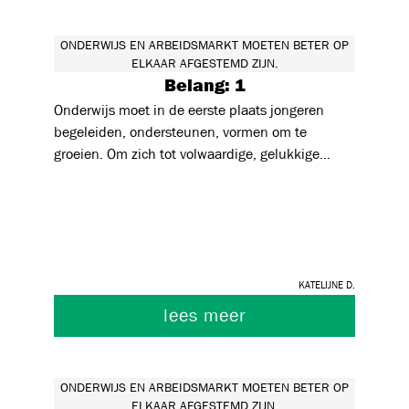
Zie ook studies van Bovenwijs vzw.
ONDERWIJS EN ARBEIDSMARKT MOETEN BETER OP
ELKAAR AFGESTEMD ZIJN.
Belang: 1
Onderwijs moet in de eerste plaats jongeren
begeleiden, ondersteunen, vormen om te
groeien. Om zich tot volwaardige, gelukkige
volwassenen te ontwikkelen, in relatie tot zijn
medemens. Uiteraard is een 'metier' aanleren
ook belangrijk, maar dit kan zoveel ruimer zijn
dan een loutere voorbereiding op (de vacante
plaatsen op) de arbeidsmarkt.
Katelijne D.
lees meer
ONDERWIJS EN ARBEIDSMARKT MOETEN BETER OP
ELKAAR AFGESTEMD ZIJN.