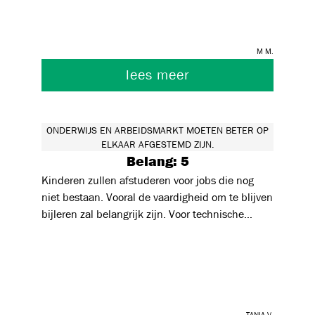
m m.
lees meer
ONDERWIJS EN ARBEIDSMARKT MOETEN BETER OP
ELKAAR AFGESTEMD ZIJN.
Belang: 5
Kinderen zullen afstuderen voor jobs die nog
niet bestaan. Vooral de vaardigheid om te blijven
bijleren zal belangrijk zijn. Voor technische
richtingen is er een grotere samenwerking met
bedrijven nodig. Het is duur en onhaalbaar om
alle high-tech in scholen te installeren. Bedrijven
hebben een maatschappelijke rol op te nemen
om kinderen uit secundaire scholen mee op te
Tania V.