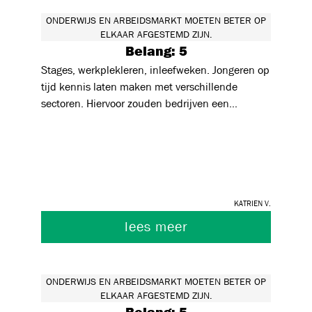
ONDERWIJS EN ARBEIDSMARKT MOETEN BETER OP
ELKAAR AFGESTEMD ZIJN.
Belang: 5
Stages, werkplekleren, inleefweken. Jongeren op
tijd kennis laten maken met verschillende
sectoren. Hiervoor zouden bedrijven een
minimuminspanning moeten leveren.
Verplichten is een groot woord maar een goede
samenwerking zou dit alles veel makkelijker
maken.
Katrien V.
lees meer
ONDERWIJS EN ARBEIDSMARKT MOETEN BETER OP
ELKAAR AFGESTEMD ZIJN.