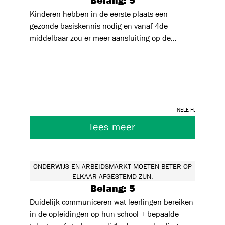
Belang: 5
Kinderen hebben in de eerste plaats een
gezonde basiskennis nodig en vanaf 4de
middelbaar zou er meer aansluiting op de
arbeidsmarkt moeten zijn. Laat hen daarmee
kennis maken, laat ze mee werken, neem een
voorbeeld aan the Britisch school en hun
verplicht vrijwilligerswerk.
Nele H.
lees meer
ONDERWIJS EN ARBEIDSMARKT MOETEN BETER OP
ELKAAR AFGESTEMD ZIJN.
Belang: 5
Duidelijk communiceren wat leerlingen bereiken
in de opleidingen op hun school + bepaalde