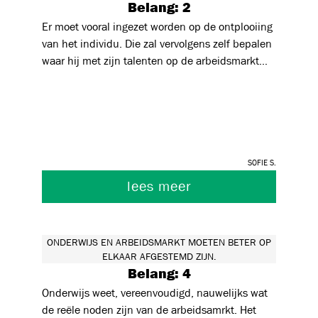
Belang: 2
Er moet vooral ingezet worden op de ontplooiing
van het individu. Die zal vervolgens zelf bepalen
waar hij met zijn talenten op de arbeidsmarkt
past of welke bijkomende opleidingen nodig
zijn. Dit is de meest duurzame aanpak.
Sofie S.
lees meer
ONDERWIJS EN ARBEIDSMARKT MOETEN BETER OP
ELKAAR AFGESTEMD ZIJN.
Belang: 4
Onderwijs weet, vereenvoudigd, nauwelijks wat
de reële noden zijn van de arbeidsamrkt. Het