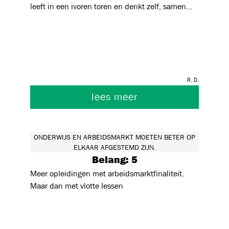
leeft in een ivoren toren en denkt zelf, samen
met ideologische medestanders in de politiek, te
kunnen bepalen wat de samenleving nodig
heeft.
R. D.
lees meer
ONDERWIJS EN ARBEIDSMARKT MOETEN BETER OP
ELKAAR AFGESTEMD ZIJN.
Belang: 5
Meer opleidingen met arbeidsmarktfinaliteit.
Maar dan met vlotte lessen