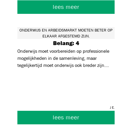
tijdens hun studentenloopbaan.
lees meer
ONDERWIJS EN ARBEIDSMARKT MOETEN BETER OP
ELKAAR AFGESTEMD ZIJN.
Belang: 4
Onderwijs moet voorbereiden op professionele
mogelijkheden in de samenleving, maar
tegelijkertijd moet onderwijs ook breder zijn.
Algemene vorming los van specifieke
professionele doeleinden heeft ook zijn waarde
en belang.
J E.
lees meer