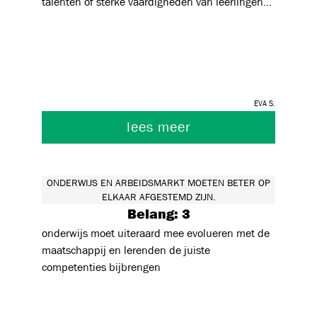
talenten of sterke vaardigheden van leerlingen
bij afstuderen extra in de verf zette , zodat
werkgevers beter kunnen inschatten welke
profielen in hun bedrijf zouden passen (los van
diploma)
Eva S.
lees meer
ONDERWIJS EN ARBEIDSMARKT MOETEN BETER OP
ELKAAR AFGESTEMD ZIJN.
Belang: 3
onderwijs moet uiteraard mee evolueren met de
maatschappij en lerenden de juiste
competenties bijbrengen