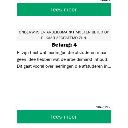
leiden en daarvoor pedagogisch geschoolde
medewerkers aan te werven die nauw
lees meer
samenwerken met de scholen.
ONDERWIJS EN ARBEIDSMARKT MOETEN BETER OP
ELKAAR AFGESTEMD ZIJN.
Belang: 4
Er zijn heel wat leerlingen die afstuderen maar
geen idee hebben wat de arbeidsmarkt inhoud.
Dit gaat vooral over leerlingen die afstuderen in
een richting waar geen stage in aanwezig was.
Op zich zou iedere leerling verplicht een stage
moeten uitvoeren (eventueel een kijkstage) om
op die manier al een idee te hebben wat de job
inhoud. Daarnaast gaan leerlingen op die manier
Sharon V.
misschien ook meer beseffen waarom wij binnen
het onderwijs heel veel inzetten op stiptheid en
lees meer
respect.