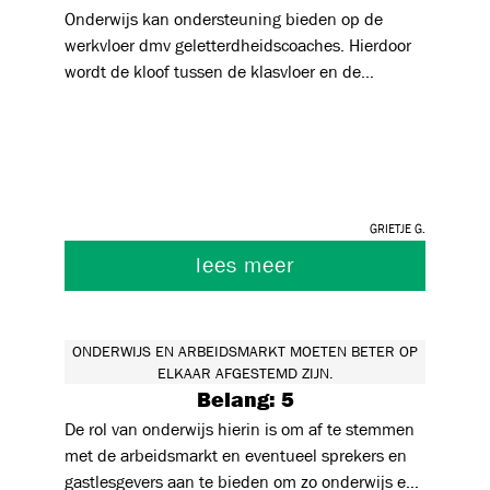
Onderwijs kan ondersteuning bieden op de
werkvloer dmv geletterdheidscoaches. Hierdoor
wordt de kloof tussen de klasvloer en de
werkvloer verkleind. De coaches kunnen op deze
manier onmiddellijk inspelen op de noden van
de werknemer.
Grietje G.
lees meer
ONDERWIJS EN ARBEIDSMARKT MOETEN BETER OP
ELKAAR AFGESTEMD ZIJN.
Belang: 5
De rol van onderwijs hierin is om af te stemmen
met de arbeidsmarkt en eventueel sprekers en
gastlesgevers aan te bieden om zo onderwijs en