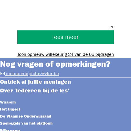
andere contexten, en niet enkel nuttig zijn voor
één rol binnen één sector.
L S.
lees meer
Toon opnieuw willekeurig 24 van de 66 bijdragen
Nog vragen of opmerkingen?
iedereenbijdeles@vlor.be
Ontdek al jullie meningen
Over 'Iedereen bij de les'
Waarom
Het traject
De Vlaamse Onderwijsraad
Spelregels van het platform
Nieuws