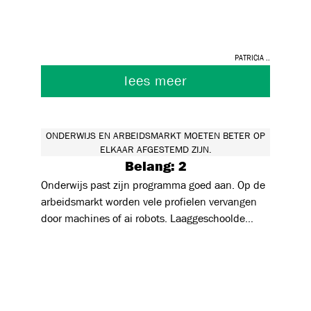
Patricia ..
lees meer
ONDERWIJS EN ARBEIDSMARKT MOETEN BETER OP
ELKAAR AFGESTEMD ZIJN.
Belang: 2
Onderwijs past zijn programma goed aan. Op de
arbeidsmarkt worden vele profielen vervangen
door machines of ai robots. Laaggeschoolde
jongeren hebben hierdoor weinig
toekomstperspectief. Er zou extra ingezet
kunnen worden op taakspanning en algemene
motorische vaardigheden om zo jongeren
polyvalent inzetbaar te maken.