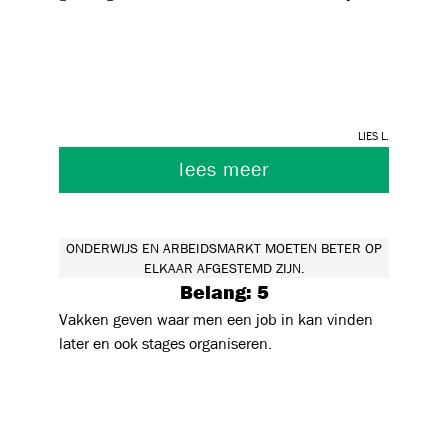
de arbeidsmarkt dichter te laten aansluiten.
Lies L.
lees meer
ONDERWIJS EN ARBEIDSMARKT MOETEN BETER OP
ELKAAR AFGESTEMD ZIJN.
Belang: 5
Vakken geven waar men een job in kan vinden
later en ook stages organiseren.