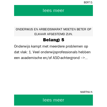
Bert D.
lees meer
ONDERWIJS EN ARBEIDSMARKT MOETEN BETER OP
ELKAAR AFGESTEMD ZIJN.
Belang: 5
Onderwijs kampt met meerdere problemen op
dat vlak: 1. Veel onderwijsprofessionals hebben
een academische en/of ASO-achtergrond -->
onwetendheid over vakonderwijs, foute
adviezen, misprijzen voor technische richtingen
en dus tot de beruchte waterval. 2.
Onwetendheid over,en vooroordelen jegens
bedrijfsleven. 3. Studieprogramma's zijn
Martha H.
nodeloos theoretisch en dikwijls
onwetenschappelijk. 4. Scholen leren rationeel
lees meer
denken nauwelijks aan, tvv .subjectief denken.