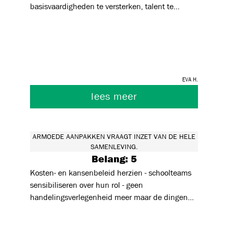
basisvaardigheden te versterken, talent te
ontwikkelen en leerlingen weerbaar te maken,
verkleint het onderwijs ongelijkheid. Signaleren,
ondersteunen en samenwerken met ouders en
partners zijn daarbij essentieel.
Eva H.
lees meer
ARMOEDE AANPAKKEN VRAAGT INZET VAN DE HELE
SAMENLEVING.
Belang: 5
Kosten- en kansenbeleid herzien - schoolteams
sensibiliseren over hun rol - geen
handelingsverlegenheid meer maar de dingen
bespreken - niet alleen kijken naar armoede
maar ook naar achterliggende