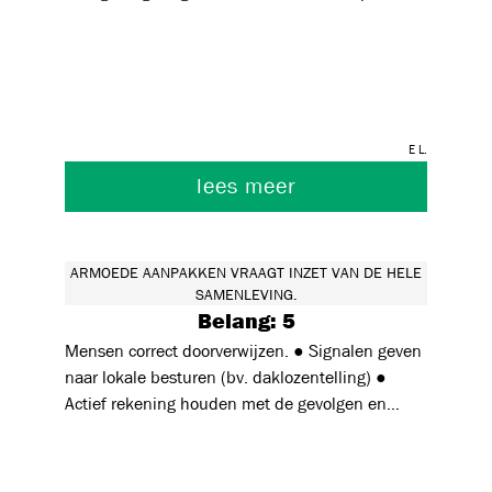
kinderen bv. hersenonderzoek toont aan dat de
gevolgen hiervan zelfs effect hebben op de
werking van de hersenen. Veel meer begrip van
leerkrachten rond het thema kan mogelijks ook
leiden tot meer begrip voor de ouders en
E L.
kinderen. Nog te vaak is er een zeer grote kloof
tussen ouders en school wat de leerkansen van
lees meer
de kinderen enorm beknot.
ARMOEDE AANPAKKEN VRAAGT INZET VAN DE HELE
SAMENLEVING.
Belang: 5
Mensen correct doorverwijzen. ● Signalen geven
naar lokale besturen (bv. daklozentelling) ●
Actief rekening houden met de gevolgen en
structurele problemen die armoede met zich
meebrengt bij activiteiten en in de lesprakrijk
(vb. concentratieproblemen, cst ruimte geven om