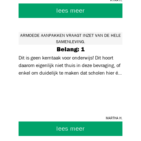
lees meer
ARMOEDE AANPAKKEN VRAAGT INZET VAN DE HELE
SAMENLEVING.
Belang: 1
Dit is geen kerntaak voor onderwijs! Dit hoort
daarom eigenlijk niet thuis in deze bevraging, of
enkel om duidelijk te maken dat scholen hier én
geen mandaat voor hebben, noch de expertise,
noch de middelen, noch de tijd.
Martha H.
lees meer