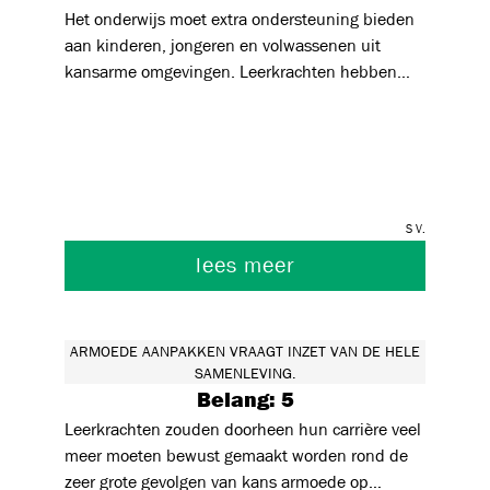
Het onderwijs moet extra ondersteuning bieden
aan kinderen, jongeren en volwassenen uit
kansarme omgevingen. Leerkrachten hebben
nog te vaak vooroordelen tov anderstalige of
kansarme kinderen en jongeren. Door vormingen
kan er hier bewsutzijn rond gecreeërd worden. Ik
vind dat de hele samenleving moet investeren in
kansen creeëren voor deze doelgroep zodat ze
S V.
hun talenten beter kunnen ontplooien.
lees meer
ARMOEDE AANPAKKEN VRAAGT INZET VAN DE HELE
SAMENLEVING.
Belang: 5
Leerkrachten zouden doorheen hun carrière veel
meer moeten bewust gemaakt worden rond de
zeer grote gevolgen van kans armoede op