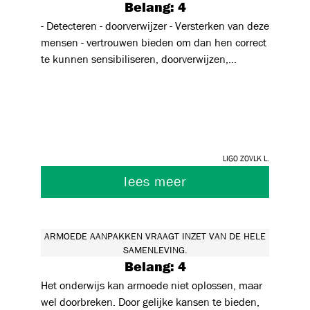
Belang: 4
- Detecteren - doorverwijzer - Versterken van deze
mensen - vertrouwen bieden om dan hen correct
te kunnen sensibiliseren, doorverwijzen,
activeren,.. - nog meer inzetten op om mensen in
armoede te bereiken
Ligo ZOVlk L.
lees meer
ARMOEDE AANPAKKEN VRAAGT INZET VAN DE HELE
SAMENLEVING.
Belang: 4
Het onderwijs kan armoede niet oplossen, maar
wel doorbreken. Door gelijke kansen te bieden,