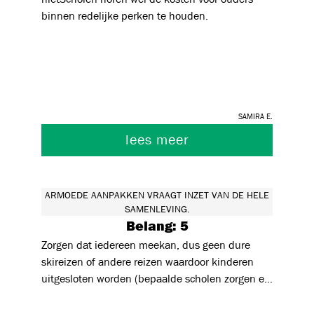
binnen redelijke perken te houden.
Samira E.
lees meer
ARMOEDE AANPAKKEN VRAAGT INZET VAN DE HELE
SAMENLEVING.
Belang: 5
Zorgen dat iedereen meekan, dus geen dure
skireizen of andere reizen waardoor kinderen
uitgesloten worden (bepaalde scholen zorgen er
op deze manier voor dat gezinnen deze scholen
voor hun kinderen niet kunnen kiezen. Evenzo