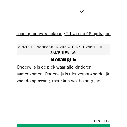
Toon opnieuw willekeurig 24 van de 46 bijdragen
ARMOEDE AANPAKKEN VRAAGT INZET VAN DE HELE
SAMENLEVING.
Belang: 5
Onderwijs is de plek waar alle kinderen
samenkomen. Onderwijs is niet verantwoordelijk
voor de oplossing, maar kan wel belangrijke
bijdrage leveren tot die oplossing bv: zorgen dat
elk kind alle leermaterialen heeft, niet met
honger in de klas zitten... Zodat armoede niet de
kansen op onderwijs beknot. Want wie goed
onderwijs heeft genoten, draagt dat een
Liesbeth V.
levenlang mee.