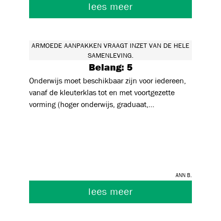
lees meer
ARMOEDE AANPAKKEN VRAAGT INZET VAN DE HELE
SAMENLEVING.
Belang: 5
Onderwijs moet beschikbaar zijn voor iedereen,
vanaf de kleuterklas tot en met voortgezette
vorming (hoger onderwijs, graduaat,
opleidingsvormen in modules,
volwassenenonderwijs ...). Dit betekent zowel
betaalbaar als bereikbaar als gekend zijn.
Ann B.
lees meer