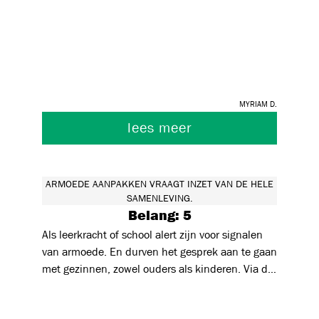
Myriam D.
lees meer
ARMOEDE AANPAKKEN VRAAGT INZET VAN DE HELE
SAMENLEVING.
Belang: 5
Als leerkracht of school alert zijn voor signalen
van armoede. En durven het gesprek aan te gaan
met gezinnen, zowel ouders als kinderen. Via de
zorgcoördinator of desnoods CLB doorverwijzen
naar organisaties die de gezinnen kunnen