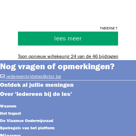
met het verplichten van het aankopen van
laptops of het moeten aangaan van dure bv
20euro per maand huurcontracten voor laptop.
Fabienne T.
lees meer
Toon opnieuw willekeurig 24 van de 46 bijdragen
Nog vragen of opmerkingen?
iedereenbijdeles@vlor.be
Ontdek al jullie meningen
Over 'Iedereen bij de les'
Waarom
Het traject
De Vlaamse Onderwijsraad
Spelregels van het platform
Nieuws