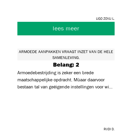
contact op te nemen met instanties ook tijdens
de lestijden, cursistenbudget gebruiken indien
Ligo ZOVli L.
nodig…) ● mee de stap zetten naar instanties
die mensen in armoede ondersteunen ●
lees meer
Inhoudelijke cursussen aanbieden die mensen
in armoede kunnen ondersteunen: bekijk,
vergelijk en bespaar, werken de UITpas +
ARMOEDE AANPAKKEN VRAAGT INZET VAN DE HELE
instanties die ondersteuning bieden, …
SAMENLEVING.
Belang: 2
Armoedebestrijding is zeker een brede
maatschappelijke opdracht. Mùaar daarvoor
bestaan tal van geëigende instellingen voor wie
dat tot de kerntaken behoort. Voor onderwijs is
dit echter totaal geen taak. Dit hoort dus niet
thuis in deze bevraging, tenzij om te
evrduiudelijken wat buiten onderwijs valt.
Rudi D.