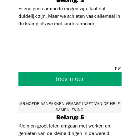
Belang: 3
zeggen dat je een vrijgeleide moet geven, maar
Er zou geen armoede mogen zijn, laat dat
wel een manier moet vinden om regels en
duidelijk zijn. Maar we schieten vaak allemaal in
sociale uitsluiting te verbinden. En dat is een
de kramp als we met kinderarmoede
serieuze uitdaging,
geconfronteerd worden. We voelen een drang om
het 'op te lossen', we problematiseren het én we
culpabiliseren. 'Kinderen zijn onschuldig en
ouders zijn schuldig.' Kleine steentjes verleggen
en kinderen én hun ouders empoweren zijn
F W.
belangrijk. Focus op wat wel kan en wees bereid
de drempels aan te pakken die kinderen
lees meer
ervaren.
ARMOEDE AANPAKKEN VRAAGT INZET VAN DE HELE
SAMENLEVING.
Belang: 5
Klein en groot leten omgaan met werken en
genieten van de kleine dingen in de wereld