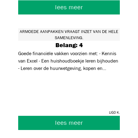
lees meer
ARMOEDE AANPAKKEN VRAAGT INZET VAN DE HELE
SAMENLEVING.
Belang: 4
Goede financiële vakken voorzien met: - Kennis
van Excel - Een huishoudboekje leren bijhouden
- Leren over de huurwetgeving, kopen en
verkopen van een woning - Kennis krijgen over
beleggen, spaarboekje, obligaties, aandelen,
EFT's, alternatieve beleggingen zoals kunst,
wijn...
Ligo K.
lees meer