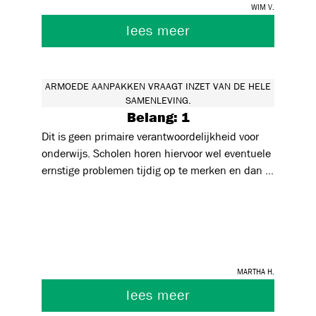
Wim V.
lees meer
ARMOEDE AANPAKKEN VRAAGT INZET VAN DE HELE
SAMENLEVING.
Belang: 1
Dit is geen primaire verantwoordelijkheid voor
onderwijs. Scholen horen hiervoor wel eventuele
ernstige problemen tijdig op te merken en dan te
weten met welke sociale diensten ze
samenwerkenDoorverwijzen dus naar diensten
voor wie armoedebestrijing wel tot hun taken
behoort Scholen kunnen, secundair, dikwijls nog
wel veel doen voor het beheersen van de
Martha H.
schoolkosten!
lees meer