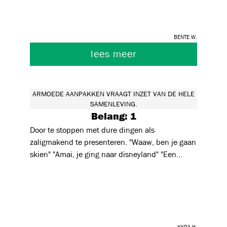
helpen. Kwalitatief onderwijs gaat verder dan
alleen kennis doorgeven. Er is daarbij ook
aandacht voor het kind. Ik geloof dat kwalitatief
Bente W.
onderwijs een verschil kan maken en
(generatie)armoede kan doorbreken.
lees meer
ARMOEDE AANPAKKEN VRAAGT INZET VAN DE HELE
SAMENLEVING.
Belang: 1
Door te stoppen met dure dingen als
zaligmakend te presenteren. "Waaw, ben je gaan
skien" "Amai, je ging naar disneyland" "Een
terrasje doen" Kinderen kunnen ook gewoon
gaan wandelen of naar een speelplein gaan met
hun ouders. Een warme chocomelk met een
wafel kan ook in je keuken
Kyra H.