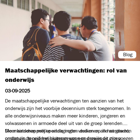
doordat ze een andere relatie met school hadden in hun
thuisland. Daarom pleit de Vlaamse Onderwijsraad in
verschillende adviezen voor een structurele ondersteuning
van brugfiguren. Zij kunnen pas het verschil maken als voor
langere tijd en structureel beschikbaar kunnen zijn voor
gezinnen.
Blog
Maatschappelijke verwachtingen: rol van
onderwijs
03-09-2025
De maatschappelijke verwachtingen ten aanzien van het
onderwijs zijn het voorbije decennium sterk toegenomen. In
alle onderwijsniveaus maken meer kinderen, jongeren en
volwassenen in armoede deel uit van de groep lerenden.
Meer kinderen met speciale noden duiken op in het gewoon
Die maatschappelijke uitdagingen verdienen alle aandacht,
onderwijs, terwijl het buitengewoon onderwijs uit zijn voegen
omdat ze de onderwijskansen van een groeiende groep