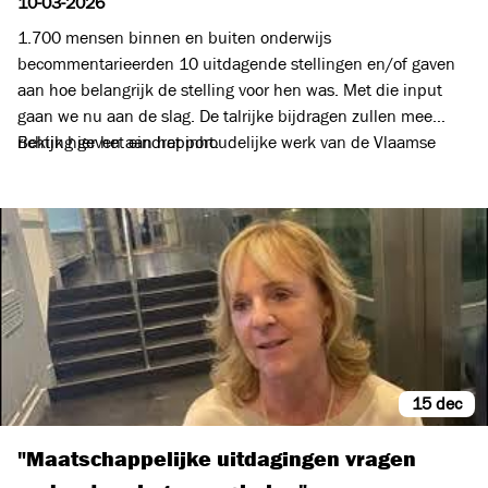
10-03-2026
1.700 mensen binnen en buiten onderwijs
becommentarieerden 10 uitdagende stellingen en/of gaven
aan hoe belangrijk de stelling voor hen was. Met die input
gaan we nu aan de slag. De talrijke bijdragen zullen mee
richting geven aan het inhoudelijke werk van de Vlaamse
Bekijk hier het eindrapport.
Onderwijsraad in dit participatieve traject. Ze zijn gebundeld
in het eindrapport. De bevraging was geen wetenschappelijke
steekproef, maar geeft wel duidelijke tendensen over hoe een
breed publiek kijkt naar de rol van onderwijs in de
samenleving.
15 dec
"Maatschappelijke uitdagingen vragen