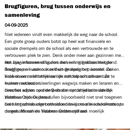
Brugfiguren, brug tussen onderwijs en
samenleving
04-09-2025
Niet iedereen vindt even makkelijk de weg naar de school.
Een grote groep ouders botst op heel wat financiële en
sociale drempels om de school als een vertrouwde en te
vertrouwen plek te zien. Denk onder meer aan gezinnen met
een laag inkomen of ouders met een migratieachtergrond.
Het zijn vertrouwensfiguren die voeling hebben met de
Brugfiguren kunnen voor deze groepen het verschil maken.
doelgroep en vaak ook zelf uit de doelgroep komen. Ze
Vaak staan ze letterlijk aan de schoolpoort om contact te
hebben een rechtstreekse lijn met het schoolteam. Ze
maken met ouders.
kunnen ouders en leerlingen wegwijs maken en leraren en
directies wijzen op drempels die niet altijd onmiddellijk
Lees het advies over de B-stroom op de website van de
zichtbaar zijn. Ouders zullen bijvoorbeeld niet snel toegeven
Vlaamse Onderwijsraad
dat het gezinsbudget onvoldoende is om alle schoolkosten te
Lees het advies over onthaalonderwijs voor nieuwkomers op
dragen. Misschien hebben ouders zelf een moeilijk
de website van de Vlaamse Onderwijsraad
schoolparcours achter de rug en is er daardoor weinig
vertrouwen. Of mensen kampen met culturele drempels