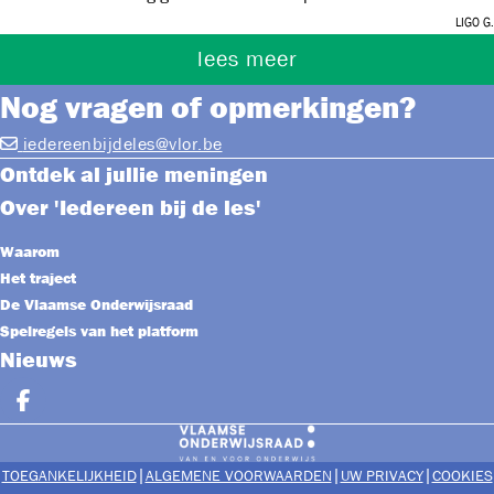
talenten, vaardigheden, …
Ligo g.
lees meer
Nog vragen of opmerkingen?
iedereenbijdeles@vlor.be
Ontdek al jullie meningen
Over 'Iedereen bij de les'
Waarom
Het traject
De Vlaamse Onderwijsraad
Spelregels van het platform
Nieuws
Deel op facebook
|
|
|
TOEGANKELIJKHEID
ALGEMENE VOORWAARDEN
UW PRIVACY
COOKIES