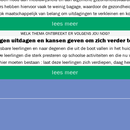
ers hebben hiervoor vaak te weinig bagage, waardoor de gezondheidsk
 Ook maatschappelijk van belang om uitdagingen te verkleinen en k
 burn outs bij jong-volwssenen, pak het preventief aan in het onderw
lees meer
WELK THEMA ONTBREEKT ER VOLGENS JOU NOG?
ngen uitdagen en kansen geven om zich verder 
sbare leerlingen en naar degenen die uit de boot vallen in het hui
 leerlingen die sterk presteren op schoolse activiteiten en die nu 
ier moeten bestaan : laat deze leerlingen zich verdiepen, daag hen
ook hier voldoende moeten diversifieren en zorgen dat deze jonge
lees meer