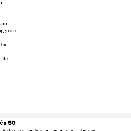
,
voor
liggende
cten
n de
 én SO
heden rond voeding, beweging, mentaal welzijn,