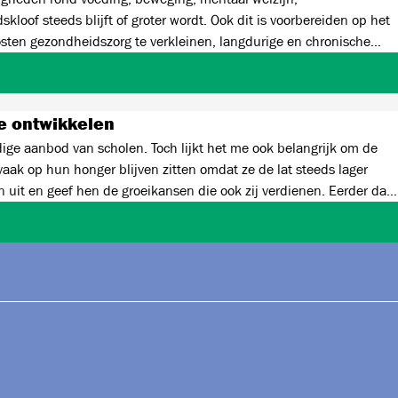
loof steeds blijft of groter wordt. Ook dit is voorbereiden op het
osten gezondheidszorg te verkleinen, langdurige en chronische
ijs!
te ontwikkelen
dige aanbod van scholen. Toch lijkt het me ook belangrijk om de
vaak op hun honger blijven zitten omdat ze de lat steeds lager
 uit en geef hen de groeikansen die ook zij verdienen. Eerder dan
 geesten hun toppotentieel kunnen bereiken op academisch vlak