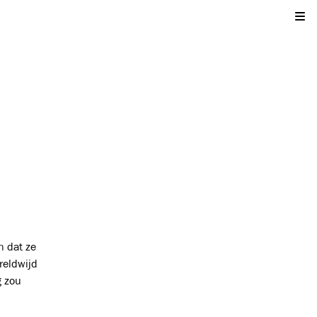
Kli
n dat ze
reldwijd
g zou