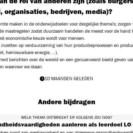
n de rol van anderen zijn (zoals burgers
, organisaties, bedrijven, media)?
uimte maken in de onderwijsdoelen voor dergelijke thema's; zorgen 
de maatregelen zodat duurzaam handelen de meest voor de hand 
st economische keuze wordt voor mensen.
: inzetten op verduurzaming van hun productieprocessen en produ
eit, hernieuwbare energie, ...).
rrect berichten over de wereld en een genuanceerd beeld geven va
en waarvoor we staan.
10 MAANDEN GELEDEN
Andere bijdragen
WELK THEMA ONTBREEKT ER VOLGENS JOU NOG?
dheidsvaardigheden aanleren als leerdoel LO
bben nood aan mediawijsheid en aan algemene gezondheidsvaardig