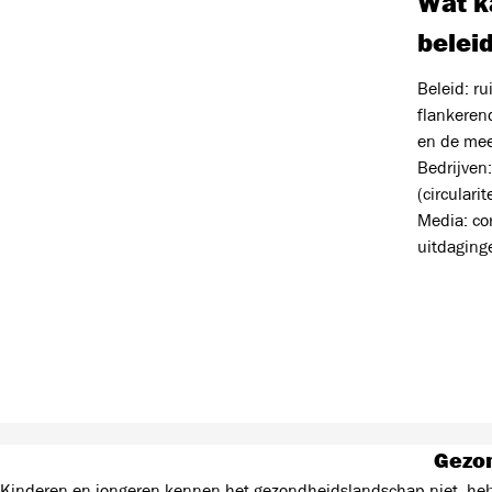
Wat ka
beleid
Beleid: r
flankeren
en de mee
Bedrijven
(circularit
Media: co
uitdaging
Gezon
Kinderen en jongeren kennen het gezondheidslandschap niet, he