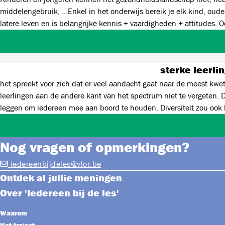
middelengebruik, ...Enkel in het onderwijs bereik je elk kind, oud
latere leven en is belangrijke kennis + vaardigheden + attitudes.
ziektes te verminderen, uitval op het werk verkleinen, ... Zie meer
sterke leerli
het spreekt voor zich dat er veel aandacht gaat naar de meest kwet
leerlingen aan de andere kant van het spectrum niet te vergeten. De
leggen om iedereen mee aan boord te houden. Diversiteit zou ook h
alles steeds meer op de midden of ondergrens te richten, zou je 
Nog vragen of opmerkingen?
iedereenbijdeles@vlor.be
Ontdek al jullie meningen
Over 'Iedereen bij de les'
Waarom