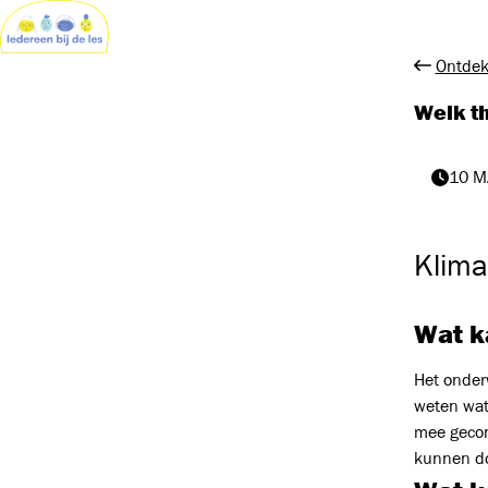
Ontdek
Welk t
10 M
Klima
Wat ka
Het onder
weten wat
mee gecon
kunnen do