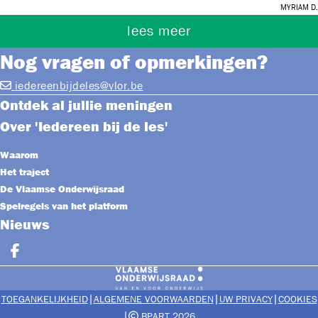
Myriam D.
lees meer
Nog vragen of opmerkingen?
iedereenbijdeles@vlor.be
Ontdek al jullie meningen
Over 'Iedereen bij de les'
Waarom
Het traject
De Vlaamse Onderwijsraad
Spelregels van het platform
Nieuws
Deel op facebook
|
|
|
TOEGANKELIJKHEID
ALGEMENE VOORWAARDEN
UW PRIVACY
COOKIES
|
BPART 2026