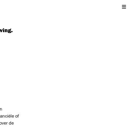
Kli
ving.
en
anciële of
over de