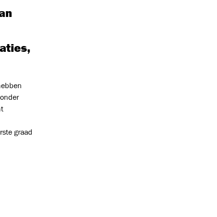
van
aties,
 hebben
zonder
t
rste graad