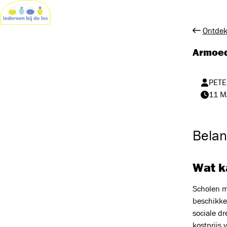
Ontdek
Armoed
PETE
11 M
Belan
Wat ka
Scholen m
beschikke
sociale d
kostprijs 