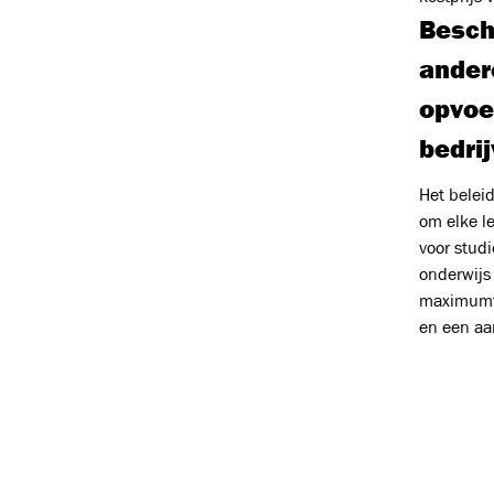
Besch
andere
opvoe
bedri
Het belei
om elke le
voor studi
onderwijs 
maximumfa
en een aan