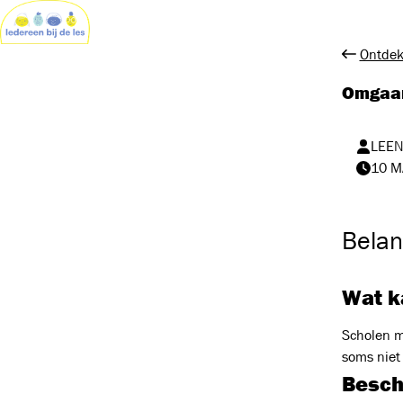
Ontdek
Omgaan 
LEEN
10 M
Belan
Wat ka
Scholen m
soms niet
Besch