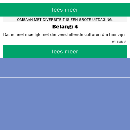
lees meer
OMGAAN MET DIVERSITEIT IS EEN GROTE UITDAGING.
Belang: 4
Dat is heel moeilijk met die verschillende culturen die hier zijn .
William S.
lees meer