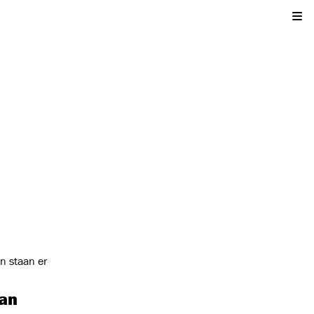
Kli
n staan er
van