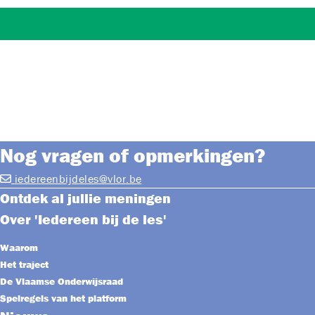
Nog vragen of opmerkingen?
iedereenbijdeles@vlor.be
Ontdek al jullie meningen
Over 'Iedereen bij de les'
Waarom
Het traject
De Vlaamse Onderwijsraad
Spelregels van het platform