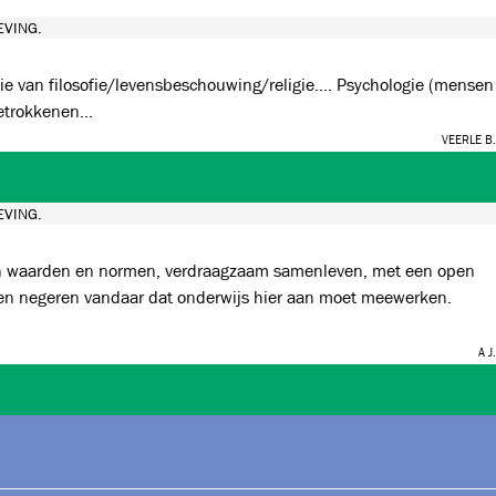
VING.
ie van filosofie/levensbeschouwing/religie.... Psychologie (mensen
 met betrokkenen...
Veerle B.
VING.
A J.