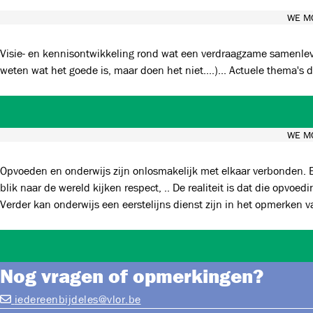
WE M
Visie- en kennisontwikkeling rond wat een verdraagzame samenlevin
weten wat het goede is, ma
WE M
Opvoeden en onderwijs zijn onlosmakelijk met elkaar verbonden. Er ligt een belangrijke taak bij ouders voor wat betreft het delen van waarden en normen, verdraagzaam samenleven, met een open
blik naar de wereld kijken respect, .. De realiteit is dat die opvoeding bij heel wat kinderen tekort schiet. Zo vaak dat we
Verder kan onderwijs een eerstelijns dienst zijn in het opmerken va
Nog vragen of opmerkingen?
iedereenbijdeles@vlor.be