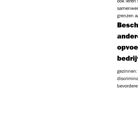
ook leren
samenwerk
grenzen a
Besch
andere
opvoe
bedri
gezinnen:
discrimina
bevorderen