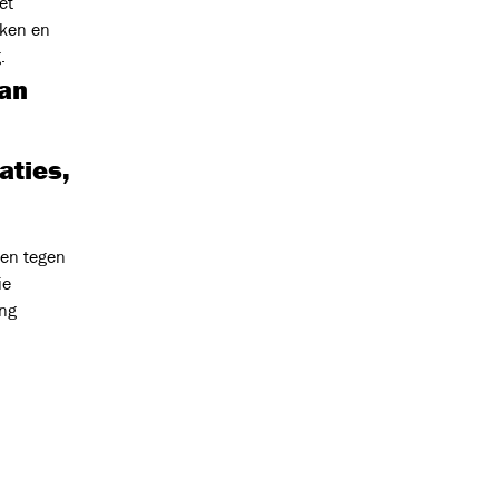
et
eken en
.
van
aties,
ten tegen
ie
ing