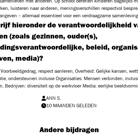
 samenleven met anderen. Op school oefenen kinderen dagelijks m
en, luisteren naar anderen, meningsverschillen respectvol bespr
angeven – allemaal essentieel voor een verdraagzame samenleving
rijf hieronder de verantwoordelijkheid 
n (zoals gezinnen, ouder(s),
dingsverantwoordelijke, beleid, organis
jven, media)?
 Voorbeeldgedrag, respect aanleren, Overheid: Gelijke kansen, wet
tie, ondersteunen inclusie Organisaties: Mensen verbinden, inclus
, Bedrijven: diversiteit op de werkvloer Media: eerlijke beeldvorm
ANN S.
10 MAANDEN GELEDEN
Andere bijdragen