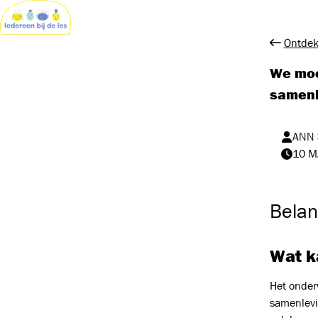
Ontdek
We moe
samenl
ANN 
10 M
Belan
Wat ka
Het onder
samenlevi