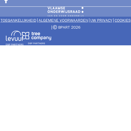
Deel op facebook
|
|
|
TOEGANKELIJKHEID
ALGEMENE VOORWAARDEN
UW PRIVACY
COOKIES
|
BPART 2026