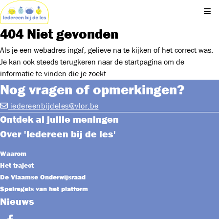
Kli
404 Niet gevonden
Als je een webadres ingaf, gelieve na te kijken of het correct was.
Je kan ook steeds terugkeren naar de
startpagina
om de
informatie te vinden die je zoekt.
Nog vragen of opmerkingen?
iedereenbijdeles@vlor.be
Ontdek al jullie meningen
Over 'Iedereen bij de les'
Waarom
Het traject
De Vlaamse Onderwijsraad
Spelregels van het platform
Nieuws